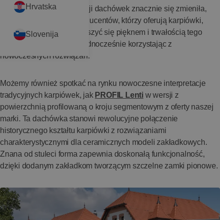
Hrvatska
Choć technologia produkcji dachówek znacznie się zmieniła,
nadal można znaleźć producentów, którzy oferują karpiówki,
dzięki czemu możemy cieszyć się pięknem i trwałością tego
Slovenija
tradycyjnego materiału, jednocześnie korzystając z
nowoczesnych rozwiązań.
Możemy również spotkać na rynku nowoczesne interpretacje
tradycyjnych karpiówek, jak
PROFIL Lenti
w wersji z
powierzchnią profilowaną o kroju segmentowym z oferty naszej
marki. Ta dachówka stanowi rewolucyjne połączenie
historycznego kształtu karpiówki z rozwiązaniami
charakterystycznymi dla ceramicznych modeli zakładkowych.
Znana od stuleci forma zapewnia doskonałą funkcjonalność,
dzięki dodanym zakładkom tworzącym szczelne zamki pionowe.