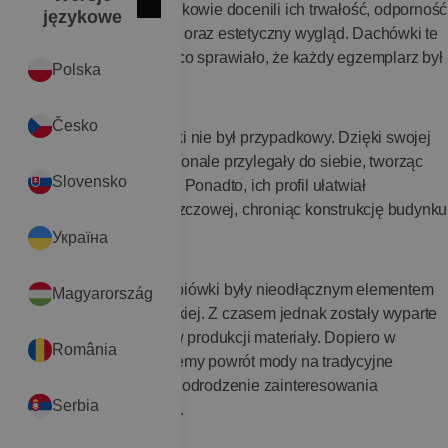
przeszłość. Już nasi przodkowie docenili ich trwałość, odporność
Zamknij
English
językowe
na warunki atmosferyczne oraz estetyczny wygląd. Dachówki te
były wytwarzane ręcznie, co sprawiało, że każdy egzemplarz był
Polska
unikalny.
Česko
Kształt dachówki karpiówki nie był przypadkowy. Dzięki swojej
konstrukcji dachówki doskonale przylegały do siebie, tworząc
Slovensko
szczelną i trwałą powłokę. Ponadto, ich profil ułatwiał
odprowadzanie wody deszczowej, chroniąc konstrukcję budynku
przed wilgocią.
Україна
Przez wieki dachówki karpiówki były nieodłącznym elementem
Magyarország
polskiej architektury wiejskiej. Z czasem jednak zostały wyparte
przez tańsze i łatwiejsze w produkcji materiały. Dopiero w
România
ostatnich latach obserwujemy powrót mody na tradycyjne
rozwiązania, a wraz z nim odrodzenie zainteresowania
Serbia
dachówkami karpiówkami.