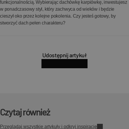
funkcjonalnością. Wybierając dachówkę karpiówkę, inwestujesz
w ponadczasowy styl, który zachwyca od wieków i będzie
cieszył oko przez kolejne pokolenia. Czy jesteś gotowy, by
stworzyć dach pełen charakteru?
Udostępnij artykuł
facebook
x
linkedin
pinterest
Skopiuj adres strony
Czytaj również
Przeglądaj wszystkie artykuły i odkryj inspiracje