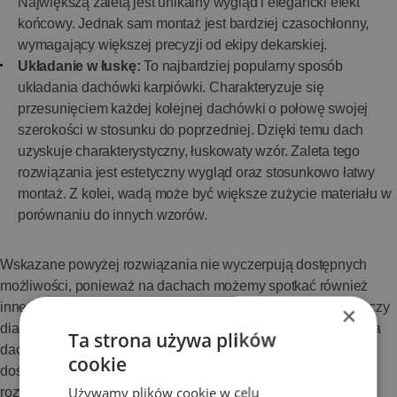
Największą zaletą jest unikalny wygląd i elegancki efekt
końcowy. Jednak sam montaż jest bardziej czasochłonny,
wymagający większej precyzji od ekipy dekarskiej.
Układanie w łuskę:
To najbardziej popularny sposób
układania dachówki karpiówki. Charakteryzuje się
przesunięciem każdej kolejnej dachówki o połowę swojej
szerokości w stosunku do poprzedniej. Dzięki temu dach
uzyskuje charakterystyczny, łuskowaty wzór. Zaleta tego
rozwiązania jest estetyczny wygląd oraz stosunkowo łatwy
montaż. Z kolei, wadą może być większe zużycie materiału w
porównaniu do innych wzorów.
Wskazane powyżej rozwiązania nie wyczerpują dostępnych
możliwości, ponieważ na dachach możemy spotkać również
inne wzory, jak: układanie proste, z podkładkami, modułowe czy
×
diagonalne. Należy pamiętać o tym, że wybór wzoru układania
Ta strona używa plików
dachówki karpiówki powinien być skonsultowany z
cookie
doświadczonym dekarzem, który pomoże dobrać optymalne
Używamy plików cookie w celu
rozwiązanie dla naszego domu.