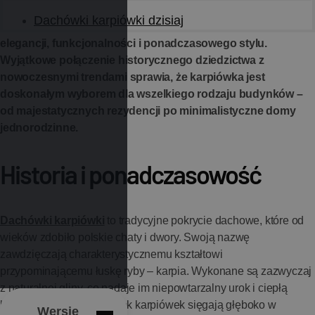
W świecie architektury, gdzie tradycja często zderza się z
Dachówki karpiówki dzisiaj
nowoczesnością, dachówka karpiówka staje się symbolem
elegancji, funkcjonalności i ponadczasowego stylu.
Wyjątkowe połączenie historycznego dziedzictwa z
nowoczesnymi trendami sprawia, że karpiówka jest
doskonałym wyborem dla wszelkiego rodzaju budynków –
od majestatycznych rezydencji po minimalistyczne domy
jednorodzinne.
Historia i ponadczasowość
Dachówki karpiówki
to tradycyjne pokrycie dachowe, które od
wieków zdobiło polskie chaty i dwory. Swoją nazwę
zawdzięczają charakterystycznemu kształtowi
przypominającemu łuskę ryby – karpia. Wykonane są zazwyczaj
z naturalnej gliny, co nadaje im niepowtarzalny urok i ciepłą
barwę. Korzenie dachówek karpiówek sięgają głęboko w
Wersje