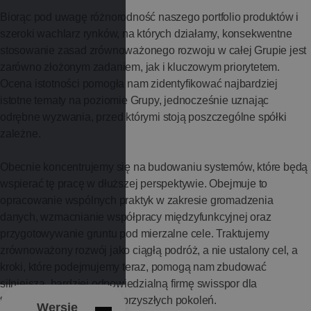
Biorąc pod uwagę różnorodność naszego portfolio produktów i
szeroki wachlarz rynków, na których działamy, konsekwentne
stosowanie zasad zrównoważonego rozwoju w całej Grupie jest
zarówno złożonym zadaniem, jak i kluczowym priorytetem.
Ocena istotności pomogła nam zidentyfikować najbardziej
istotne tematy na poziomie Grupy, jednocześnie uznając
odrębne wyzwania, przed którymi stoją poszczególne spółki
zależne.
Obecnie koncentrujemy się na budowaniu systemów, które będą
wspierać tę pracę w dłuższej perspektywie. Obejmuje to
opracowanie wspólnych praktyk w zakresie gromadzenia
danych, wzmacnianie współpracy międzyfunkcyjnej oraz
przygotowywanie gruntu pod mierzalne cele. Traktujemy
zrównoważony rozwój jako ciągłą podróż, a nie ustalony cel, a
kroki, które podejmujemy teraz, pomogą nam zbudować
silniejszą, bardziej odpowiedzialną firmę swisspor dla
teraźniejszości i naszych przyszłych pokoleń.
Wersje