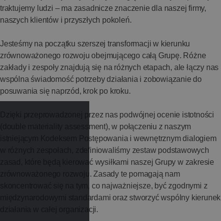
traktujemy ludzi – ma zasadnicze znaczenie dla naszej firmy,
naszych klientów i przyszłych pokoleń.
Jesteśmy na początku szerszej transformacji w kierunku
zrównoważonego rozwoju obejmującego całą Grupę. Różne
zakłady i zespoły znajdują się na różnych etapach, ale łączy nas
wspólna świadomość potrzeby działania i zobowiązanie do
posuwania się naprzód, krok po kroku.
Dzięki przeprowadzonej przez nas podwójnej ocenie istotności
(double materiality assessment), w połączeniu z naszym
istniejącym Kodeksem Postępowania i wewnętrznym dialogiem
w różnych zespołach, zdefiniowaliśmy zestaw podstawowych
zasad, które będą kierować wysiłkami naszej Grupy w zakresie
zrównoważonego rozwoju. Zasady te pomagają nam
skoncentrować się na tym, co najważniejsze, być zgodnymi z
międzynarodowymi standardami oraz stworzyć wspólny kierunek
działania w całej organizacji.