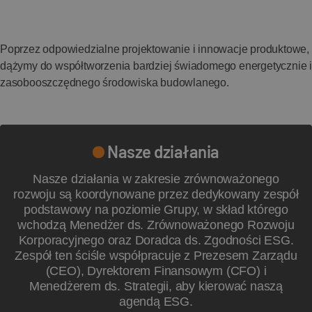
utrzymać się w czołówce innowacji materiałowych i nauki o
Wykorzystujemy myślenie o cyklu życia, oceny
budownictwie.
środowiskowe i opinie klientów, aby z czasem udoskonalać
Poprzez odpowiedzialne projektowanie i innowacje produktowe,
i poprawiać nasze systemy produktowe, zachowując
dążymy do współtworzenia bardziej świadomego energetycznie i
równowagę między funkcją, zrównoważonym rozwojem a
zasobooszczędnego środowiska budowlanego.
estetyką.
Nasze działania
Nasze działania w zakresie zrównoważonego
rozwoju są koordynowane przez dedykowany zespół
podstawowy na poziomie Grupy, w skład którego
wchodzą Menedżer ds. Zrównoważonego Rozwoju
Korporacyjnego oraz Doradca ds. Zgodności ESG.
Zespół ten ściśle współpracuje z Prezesem Zarządu
(CEO), Dyrektorem Finansowym (CFO) i
Menedżerem ds. Strategii, aby kierować naszą
agendą ESG.