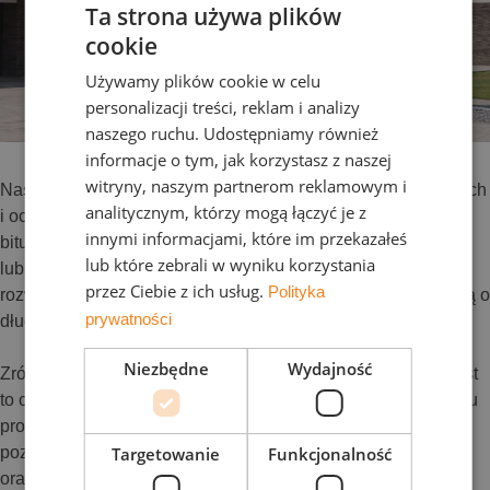
Ta strona używa plików
cookie
Używamy plików cookie w celu
personalizacji treści, reklam i analizy
naszego ruchu. Udostępniamy również
informacje o tym, jak korzystasz z naszej
witryny, naszym partnerom reklamowym i
Nasze produkty są tworzone z myślą o dzisiejszych budynkach
analitycznym, którzy mogą łączyć je z
i oczekiwaniach jutra. Czy to płyty izolacyjne, membrany
innymi informacjami, które im przekazałeś
bitumiczne, dachówki ceramiczne, czy dachówki cementowe
lub które zebrali w wyniku korzystania
lub inne komponenty – naszym celem jest dostarczanie
przez Ciebie z ich usług.
Polityka
rozwiązań, które są wydajne, trwałe i zaprojektowane z myślą o
prywatności
długoterminowej wartości.
Niezbędne
Wydajność
Zrównoważony rozwój nie jest dla nas oddzielną funkcją. Jest
to coś, co staramy się integrować z rdzeniem procesu rozwoju
produktu. Oznacza to zastanowienie się nad sposobem
Targetowanie
Funkcjonalność
pozyskiwania materiałów, wydajnością produktów w czasie
oraz tym, co się z nimi dzieje po zakończeniu ich cyklu życia.