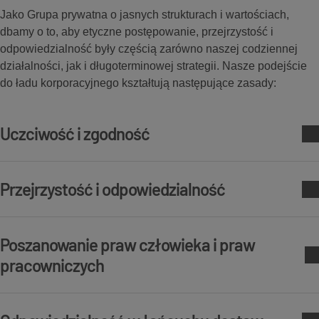
Jako Grupa prywatna o jasnych strukturach i wartościach,
dbamy o to, aby etyczne postępowanie, przejrzystość i
odpowiedzialność były częścią zarówno naszej codziennej
działalności, jak i długoterminowej strategii. Nasze podejście
do ładu korporacyjnego kształtują następujące zasady:
Uczciwość i zgodność
Nasz Kodeks Postępowania określa jasne zasady
Przejrzystość i odpowiedzialność
dotyczące etycznych praktyk biznesowych, w tym uczciwej
konkurencji, przeciwdziałania korupcji, przejrzystości i
odpowiedzialnego wykorzystania zasobów firmy. Co równie
Komunikujemy się otwarcie i zapewniamy, że nasze decyzje
ważne, pomaga zapewnić zgodność z szerokim zakresem
Poszanowanie praw człowieka i praw
są udokumentowane i możliwe do prześledzenia. Dotyczy to
wymogów prawnych i regulacyjnych obowiązujących w
zarówno procesów wewnętrznych, jak i sposobu, w jaki
pracowniczych
różnych krajach, w których działamy.
angażujemy się w kontakty z zewnętrznymi
interesariuszami.
Popieramy Wytyczne ONZ dotyczące biznesu i praw
człowieka oraz podstawowe konwencje Międzynarodowej