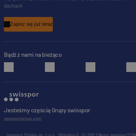
dachach
Zapisz się już teraz
Bądź z nami na bieżąco
facebook
instagram
pinterest
Jesteśmy częścią Grupy swisspor
swissporgroup.com
swisspor Polska sp. z o.o., Wspólna 6, 32-300 Olkusz swissporTON