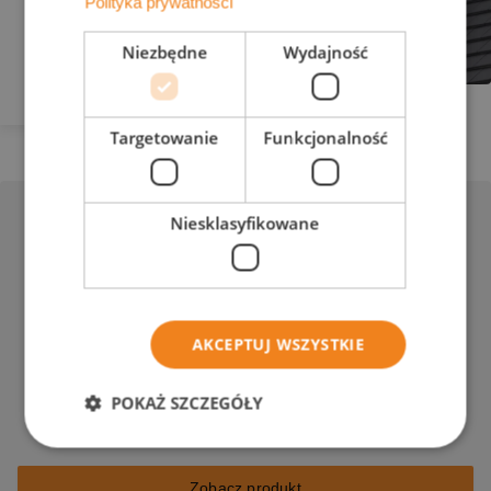
Polityka prywatności
Hrvatska
Niezbędne
Wydajność
Slovenija
Targetowanie
Funkcjonalność
Niesklasyfikowane
AKCEPTUJ WSZYSTKIE
SIMPLA®
POKAŻ SZCZEGÓŁY
Nowoczesna dachówka płaska
Zobacz produkt