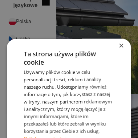
Zamknij
English
językowe
Polska
Česko
×
Ta strona używa plików
Slovensko
cookie
Używamy plików cookie w celu
Україна
personalizacji treści, reklam i analizy
naszego ruchu. Udostępniamy również
Magyarország
informacje o tym, jak korzystasz z naszej
witryny, naszym partnerom reklamowym
România
i analitycznym, którzy mogą łączyć je z
innymi informacjami, które im
przekazałeś lub które zebrali w wyniku
Serbia
korzystania przez Ciebie z ich usług.