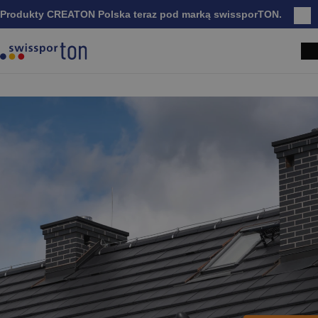
Produkty CREATON Polska teraz pod marką swissporTON.
Zam