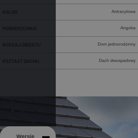
KOLOR
Antracytowa
POWIERZCHNIA
Angoba
RODZAJ OBIEKTU
Dom jednorodzinny
KSZTAŁT DACHU
Dach dwuspadowy
Wersje