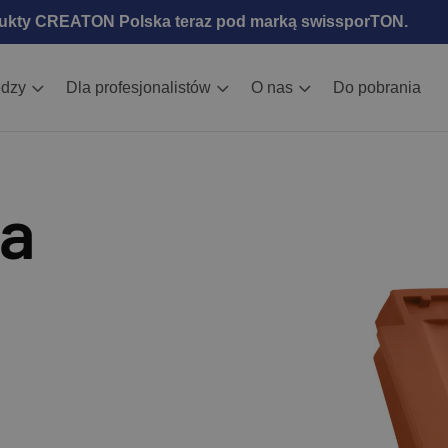
ukty CREATON Polska teraz pod marką swissporTON.
edzy
Dla profesjonalistów
O nas
Do pobrania
a