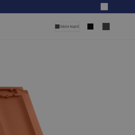
Zamknij
Szukaj
Gdzie kupić
Language