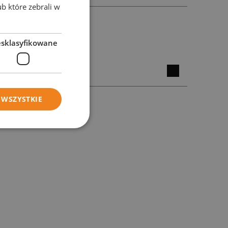
ub które zebrali w
esklasyfikowane
 WSZYSTKIE