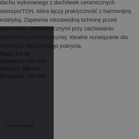
dachu wykonanego z dachówek ceramicznych
swissporTON, która łączy praktyczność z harmonijną
estetyką. Zapewnia niezawodną ochronę przed
warunkami atmosferycznymi przy zachowaniu
spójności architektonicznej. Idealne rozwiązanie dla
trwałego i eleganckiego pokrycia.
Waga: 6,5 kg
Szerokość: 320 mm
Długość: 505 mm
Wysokość: 126 mm
Pliki do pobrania