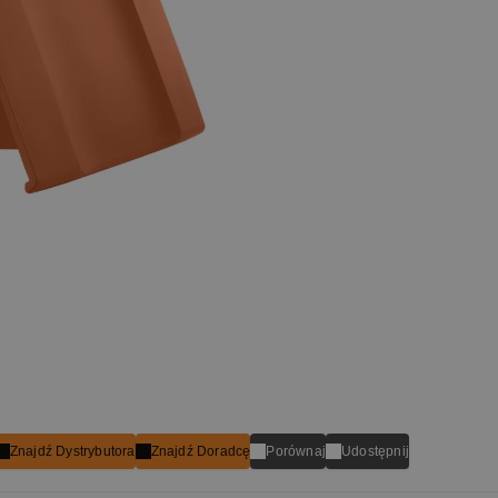
Znajdź Dystrybutora
Znajdź Doradcę
Porównaj
Udostępnij