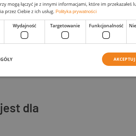
rzy mogą łączyć je z innymi informacjami, które im przekazałeś l
a przez Ciebie z ich usług.
Polityka prywatności
hniczna
Wydajność
Targetowanie
Funkcjonalność
Ni
Podgląd
EGÓŁY
AKCEPTUJ
oczna prawa
est dla