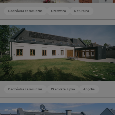
Dachówka ceramiczna
Czerwona
Naturalna
Dachówka ceramiczna
W kolorze łupka
Angoba