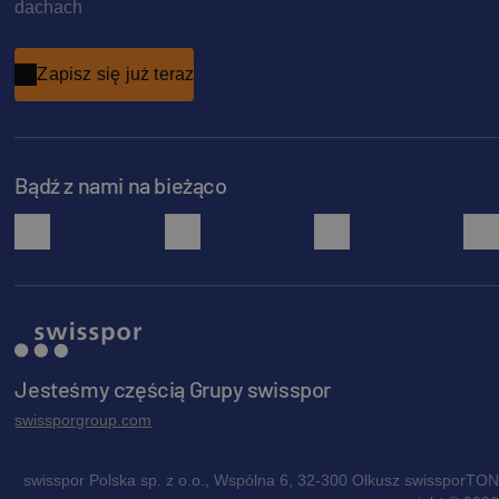
dachach
Zapisz się już teraz
Bądź z nami na bieżąco
facebook
instagram
pinterest
Jesteśmy częścią Grupy swisspor
swissporgroup.com
swisspor Polska sp. z o.o., Wspólna 6, 32-300 Olkusz swissporTON