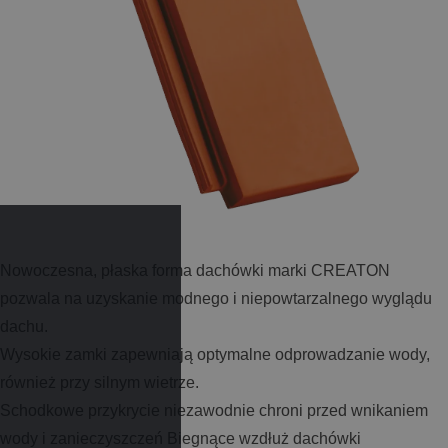
Nowoczesna, płaska forma dachówki marki CREATON
pozwala na uzyskanie modnego i niepowtarzalnego wyglądu
dachu.
Wysokie zamki zapewniają optymalne odprowadzanie wody,
również przy silnym wietrze.
Schodkowe przykrycie niezawodnie chroni przed wnikaniem
wody i zanieczyszczeń Biegnące wzdłuż dachówki