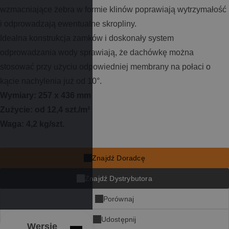
wzmacniające żebra w formie klinów poprawiają wytrzymałość
i odprowadzają ewentualne skropliny.
Idealna konstrukcja zamków i doskonały system
odprowadzania wody sprawiają, że dachówkę można
stosować przy użyciu odpowiedniej membrany na połaci o
kącie nachylenia już od 10°.
Wymiary: 257 x 436 mm
Zużycie: od 12,4 szt./m²
Waga: 4,2 kg/szt.
Znajdź Doradcę
Znajdź Dystrybutora
Porównaj
Udostępnij
Wersje