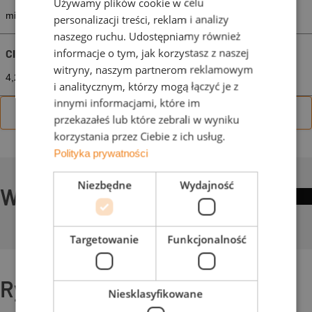
Używamy plików cookie w celu
min. 12,4 szt./m²
śr. 12,7 szt./m²
maks 13,1 szt./m²
personalizacji treści, reklam i analizy
naszego ruchu. Udostępniamy również
informacje o tym, jak korzystasz z naszej
CIĘŻAR
witryny, naszym partnerom reklamowym
4,2 kg/szt.
53,3 kg/m²
i analitycznym, którzy mogą łączyć je z
innymi informacjami, które im
Zobacz więcej
przekazałeś lub które zebrali w wyniku
korzystania przez Ciebie z ich usług.
Polityka prywatności
Niezbędne
Wydajność
Wartości LAF/FLA
Targetowanie
Funkcjonalność
Rysunki techniczne
Niesklasyfikowane