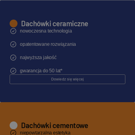
Dachówki ceramiczne
nowoczesna technologia
opatentowane rozwiązania
najwyższa jakość
gwarancja do 50 lat*
Dowiedz się więcej
Dachówki cementowe
niepowtarzalna estetyka