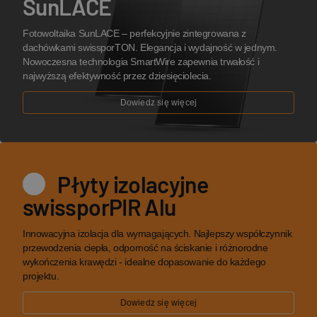
SunLACE
Fotowoltaika SunLACE – perfekcyjnie zintegrowana z
dachówkami swissporTON. Elegancja i wydajność w jednym.
Nowoczesna technologia SmartWire zapewnia trwałość i
najwyższą efektywność przez dziesięciolecia.
Dowiedz się więcej
Płyty izolacyjne
swissporPIR Alu
Innowacyjna izolacja dla wymagających. Najlepszy współczynnik
przewodzenia ciepła, odporność na ściskanie i różnorodne
wykończenia krawędzi - idealne dopasowanie do każdego
projektu.
Dowiedz się więcej