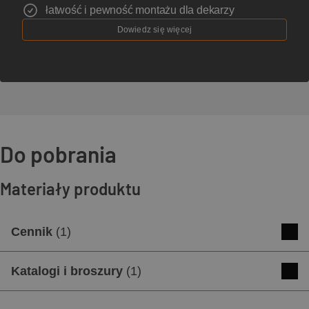
łatwość i pewność montażu dla dekarzy
Dowiedz się więcej
Do pobrania
Materiały produktu
Cennik
(
1
)
Cennik produktów
Katalogi i broszury
(
1
)
Pobierz
Podgląd
Katalog dachówek ceramicznych