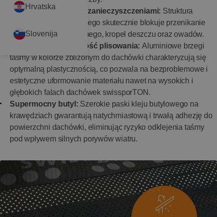
Hrvatska
Ochrona przed mikro-zanieczyszczeniami:
Struktura
kompozytu wentylacyjnego skutecznie blokuje przenikanie
Slovenija
pod gąsiory pyłu śnieżnego, kropel deszczu oraz owadów.
Wyjątkowa elastyczność plisowania:
Aluminiowe brzegi
taśmy w kolorze zbliżonym do dachówki charakteryzują się
optymalną plastycznością, co pozwala na bezproblemowe i
estetyczne uformowanie materiału nawet na wysokich i
głębokich falach dachówek swissporTON.
Supermocny butyl:
Szerokie paski kleju butylowego na
krawędziach gwarantują natychmiastową i trwałą adhezję do
powierzchni dachówki, eliminując ryzyko odklejenia taśmy
pod wpływem silnych porywów wiatru.