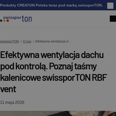
Produkty CREATON Polska teraz pod marką swissporTON.
Zam
swissporTON
O nas
Efektywna wentylacja dachu pod kontrolą. Poznaj taśmy kalenicowe swissporTON RBF vent
Efektywna wentylacja dachu
pod kontrolą. Poznaj taśmy
kalenicowe swissporTON RBF
vent
11 maja 2026