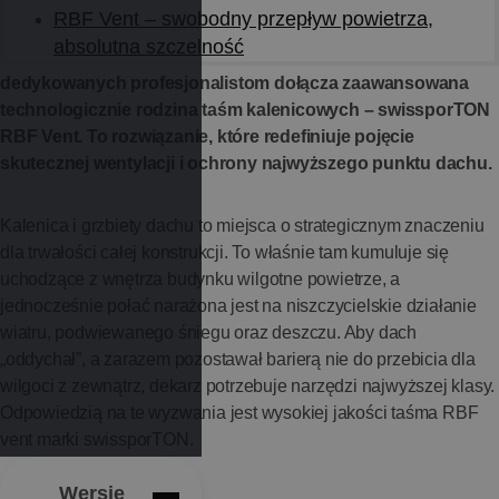
RBF Vent – swobodny przepływ powietrza,
W portfolio rozwiązań systemowych swissporTON nadszedł
absolutna szczelność
czas na kolejny krok w stronę perfekcji. Do linii produktów
dedykowanych profesjonalistom dołącza zaawansowana
technologicznie rodzina taśm kalenicowych – swissporTON
RBF Vent. To rozwiązanie, które redefiniuje pojęcie
skutecznej wentylacji i ochrony najwyższego punktu dachu.
Kalenica i grzbiety dachu to miejsca o strategicznym znaczeniu
dla trwałości całej konstrukcji. To właśnie tam kumuluje się
uchodzące z wnętrza budynku wilgotne powietrze, a
jednocześnie połać narażona jest na niszczycielskie działanie
wiatru, podwiewanego śniegu oraz deszczu. Aby dach
„oddychał”, a zarazem pozostawał barierą nie do przebicia dla
wilgoci z zewnątrz, dekarz potrzebuje narzędzi najwyższej klasy.
Odpowiedzią na te wyzwania jest wysokiej jakości taśma RBF
vent marki swissporTON.
Wersje