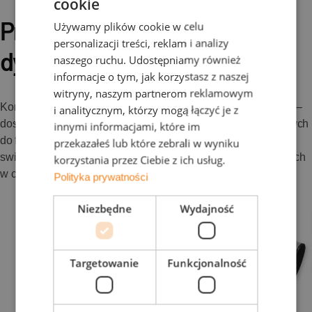
cookie
Produkt dostępny w sieci
Używamy plików cookie w celu
personalizacji treści, reklam i analizy
dystrybucji
naszego ruchu. Udostępniamy również
informacje o tym, jak korzystasz z naszej
witryny, naszym partnerom reklamowym
Kompletna gama taśm kalenicowych swissporTON RBF vent –
i analitycznym, którzy mogą łączyć je z
dostępna w szerokościach i kolorach optymalnie dopasowanych
innymi informacjami, które im
do flagowych modeli dachówek ceramicznych i cementowych
przekazałeś lub które zebrali w wyniku
swissporTON – dostępna jest u naszych partnerów handlowych
korzystania przez Ciebie z ich usług.
w całym kraju.
Polityka prywatności
Niezbędne
Wydajność
Targetowanie
Funkcjonalność