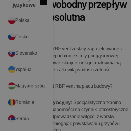
RBF Vent – swobodny przepływ
Zamknij
English
językowe
powietrza, absolutna
Polska
szczelność
Česko
Taśmy kalenicowe z serii RBF vent zostały zaprojektowane z
Slovensko
myślą o bezkompromisowej ochronie strefy podgąsiorowej.
Łączą w sobie dwie kluczowe, skrajne funkcje: maksymalną
Україна
paroprzepuszczalność oraz całkowitą wodoszczelność.
Magyarország
Co wyróżnia swissporTON RBF vent na placu budowy?
România
Optymalny profil wentylacyjny:
Specjalistyczna tkanina
techniczna o wysokiej odporności na czynniki atmosferyczne
zapewnia doskonałe odprowadzanie wilgoci z warstw
Serbia
termoizolacyjnych, zapobiegając powstawaniu grzybów i
pleśni w konstrukcji więźby.