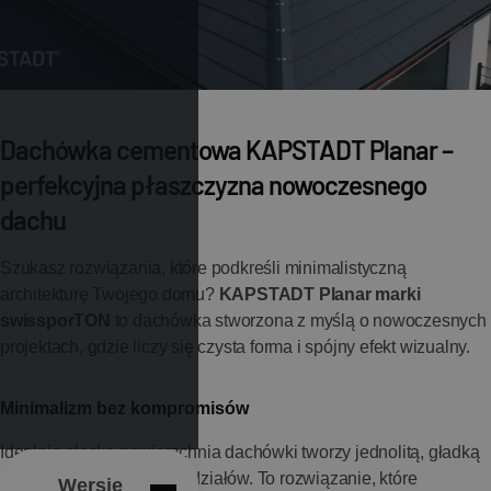
Dachówka cementowa KAPSTADT Planar –
perfekcyjna płaszczyzna nowoczesnego
dachu
Szukasz rozwiązania, które podkreśli minimalistyczną
architekturę Twojego domu?
KAPSTADT Planar marki
swissporTON
to dachówka stworzona z myślą o nowoczesnych
projektach, gdzie liczy się czysta forma i spójny efekt wizualny.
Minimalizm bez kompromisów
Idealnie płaska powierzchnia dachówki tworzy jednolitą, gładką
połać bez widocznych podziałów. To rozwiązanie, które
Wersje