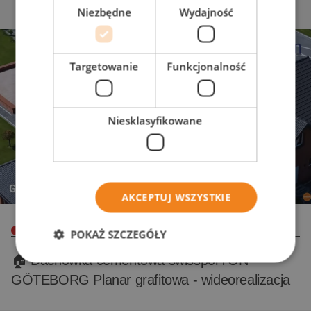
Niezbędne
Wydajność
Targetowanie
Funkcjonalność
Niesklasyfikowane
AKCEPTUJ WSZYSTKIE
WIDEO
POKAŻ SZCZEGÓŁY
🏠 Dachówka cementowa swissporTON
GÖTEBORG Planar grafitowa - wideorealizacja