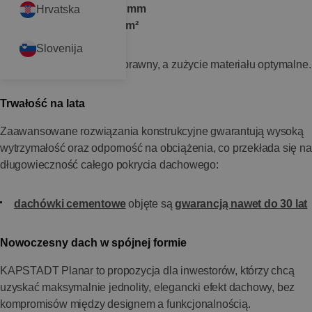
wymiary: ok.
334 × 420 mm
Hrvatska
zużycie: od ok.
9,7 szt./m²
Slovenija
Dzięki temu montaż jest sprawny, a zużycie materiału optymalne.
Trwałość na lata
Zaawansowane rozwiązania konstrukcyjne gwarantują wysoką
wytrzymałość oraz odporność na obciążenia, co przekłada się na
długowieczność całego pokrycia dachowego:
dachówki cementowe
objęte są
gwarancją nawet do 30 lat
Nowoczesny dach w spójnej formie
KAPSTADT Planar to propozycja dla inwestorów, którzy chcą
uzyskać maksymalnie jednolity, elegancki efekt dachowy, bez
kompromisów między designem a funkcjonalnością.