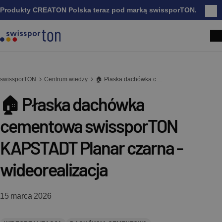
Produkty CREATON Polska teraz pod marką swissporTON.
Zam
swissporTON
Centrum wiedzy
🏠 Płaska dachówka cementowa swissporTON KAPSTADT Planar czarna - wideorealizacja
🏠 Płaska dachówka
cementowa swissporTON
KAPSTADT Planar czarna -
wideorealizacja
15 marca 2026