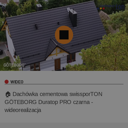
WIDEO
🏠 Dachówka cementowa swissporTON
GÖTEBORG Duratop PRO czarna -
wideorealizacja