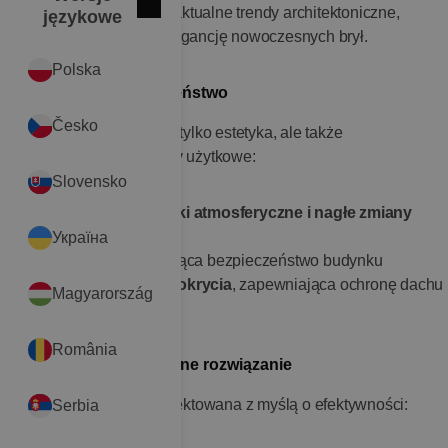
doskonale wpisuje się w aktualne trendy architektoniczne,
Zamknij
English
językowe
podkreślając prostotę i elegancję nowoczesnych brył.
Polska
Technologia i bezpieczeństwo
Česko
KAPSTADT Planar to nie tylko estetyka, ale także
zaawansowane parametry użytkowe:
Slovensko
odporność na czynniki atmosferyczne i nagłe zmiany
temperatur
Україна
niepalność
, zwiększająca bezpieczeństwo budynku
wysoka szczelność pokrycia
, zapewniająca ochronę dachu
Magyarország
przez lata
România
Praktyczne i ekonomiczne rozwiązanie
Dachówka została zaprojektowana z myślą o efektywności:
Serbia