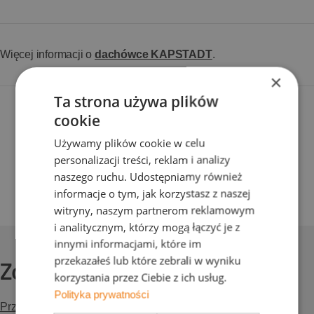
Więcej informacji o
dachówce KAPSTADT
.
×
Ta strona używa plików
cookie
Udostępnij artykuł
Używamy plików cookie w celu
facebook
x
linkedin
pinterest
personalizacji treści, reklam i analizy
Skopiuj adres strony
naszego ruchu. Udostępniamy również
informacje o tym, jak korzystasz z naszej
witryny, naszym partnerom reklamowym
i analitycznym, którzy mogą łączyć je z
innymi informacjami, które im
przekazałeś lub które zebrali w wyniku
Zobacz inne nasze realizacje wideo
korzystania przez Ciebie z ich usług.
Polityka prywatności
Przeglądaj wszystkie artykuły i odkryj inspiracje