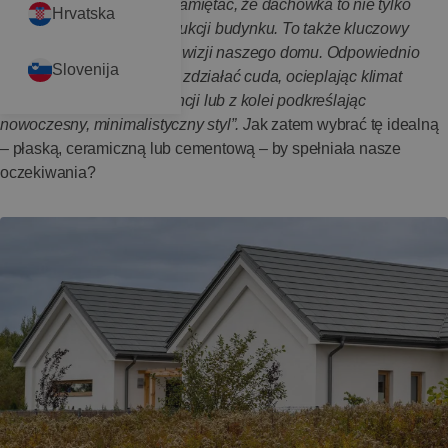
swisspor Polska:
„Warto pamiętać, że dachówka to nie tylko
Hrvatska
praktyczny element konstrukcji budynku. To także kluczowy
składnik architektonicznej wizji naszego domu. Odpowiednio
Slovenija
dobrana dachówka potrafi zdziałać cuda, ocieplając klimat
posesji, dodając jej elegancji lub z kolei podkreślając
nowoczesny, minimalistyczny styl”. J
ak zatem wybrać tę idealną
– płaską, ceramiczną lub cementową – by spełniała nasze
oczekiwania?