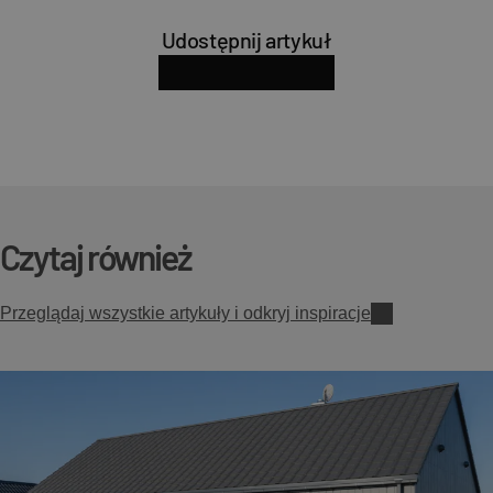
Udostępnij artykuł
facebook
x
linkedin
pinterest
Skopiuj adres strony
Czytaj również
Przeglądaj wszystkie artykuły i odkryj inspiracje