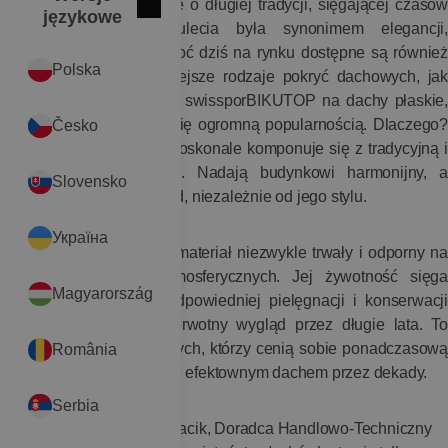
Dachówka to rozwiązanie o długiej tradycji, sięgającej czasów
Zamknij
English
językowe
starożytnych. Przez stulecia była synonimem elegancji,
solidności i trwałości. Choć dziś na rynku dostępne są również
Polska
inne, często nowocześniejsze rodzaje pokryć dachowych, jak
wysokiej jakości systemy swissporBIKUTOP na dachy płaskie,
dachówka wciąż cieszy się ogromną popularnością. Dlaczego?
Česko
Po pierwsze, jej design doskonale komponuje się z tradycyjną i
nowoczesną architekturą. Nadają budynkowi harmonijny, a
Slovensko
zarazem elegancki wygląd, niezależnie od jego stylu.
Україна
Co więcej, dachówka to materiał niezwykle trwały i odporny na
działanie czynników atmosferycznych. Jej żywotność sięga
Magyarország
nawet 100 lat, a przy odpowiedniej pielęgnacji i konserwacji
zachowuje ona swój pierwotny wygląd przez długie lata. To
idealne rozwiązanie dla tych, którzy cenią sobie ponadczasową
România
estetykę i chcą cieszyć się efektownym dachem przez dekady.
Serbia
Jak zaznacza Sławomir Kacik, Doradca Handlowo-Techniczny