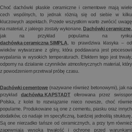
Choć dachówki płaskie ceramiczne i cementowe mają wiele
cech wspólnych, to jednak różnią się od siebie w kilku
kluczowych aspektach. Przede wszystkim warto zwrócić uwagę
na materiał, z jakiego zostały wykonane.
Dachówki ceramiczne
,
jak na przykład popularna na rynku
dachówka ceramiczna SIMPLA
, to prawdziwa klasyka – od
wieków wytwarzane z gliny, która poddawana jest procesowi
wypalania w wysokich temperaturach. Efektem tego jest trwały,
odporny na działanie czynników atmosferycznych materiał, który
z powodzeniem przetrwał próbę czasu.
Dachówki cementowe
(nazywane również betonowymi), jak na
przykład
dachówka KAPSTADT
oferowana przez swisspor
Polska, z kolei to rozwiązanie nieco nowsze, choć równie
popularne. Produkowane są one z cementu, piasku oraz innych
dodatków, co nadaje im specyficzną, bardziej jednolitą strukturę.
Są one nierzadko tańsze od ceramicznych, a przy tym również
zapewniają wysoką trwałość i ochronę przed warunkami