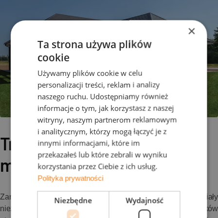
×
Ta strona używa plików
cookie
Używamy plików cookie w celu
personalizacji treści, reklam i analizy
naszego ruchu. Udostępniamy również
informacje o tym, jak korzystasz z naszej
witryny, naszym partnerom reklamowym
i analitycznym, którzy mogą łączyć je z
Trwałość i odporność - na co
innymi informacjami, które im
przekazałeś lub które zebrali w wyniku
możemy liczyć?
korzystania przez Ciebie z ich usług.
Polityka prywatności
Zarówno dachówki ceramiczne, jak i cementowe, to materiały
Niezbędne
Wydajność
niezwykle trwałe i odporne na działanie czasu oraz warunków