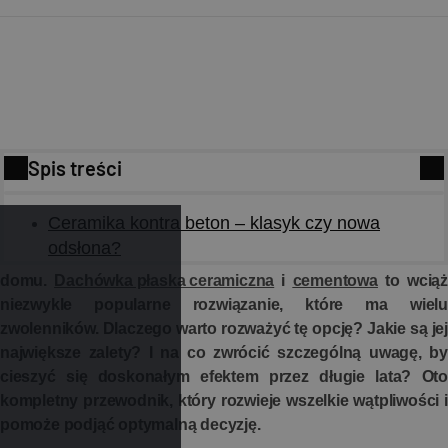
Spis treści
Ceramika kontra beton – klasyk czy nowa
Wybór pokrycia dachowego to jedna z najważniejszych
odsłona?
decyzji, jakie podejmujemy przy budowie lub remoncie
domu.
Dachówka płaska ceramiczna
i
cementowa
to wciąż
niezwykle popularne rozwiązanie, które ma wielu
zwolenników. Dlaczego warto rozważyć tę opcję? Jakie są jej
największe zalety? I na co zwrócić szczególną uwagę, by
cieszyć się doskonałym efektem przez długie lata? Oto
kompletny przewodnik, który rozwieje wszelkie wątpliwości i
pomoże podjąć optymalną decyzję.