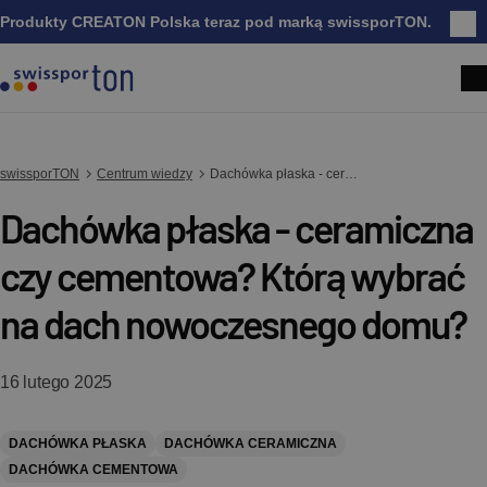
Produkty CREATON Polska teraz pod marką swissporTON.
Zam
swissporTON
Centrum wiedzy
Dachówka płaska - ceramiczna czy cementowa? Którą wybrać na dach nowoczesnego domu?
Dachówka płaska - ceramiczna
czy cementowa? Którą wybrać
na dach nowoczesnego domu?
16 lutego 2025
DACHÓWKA PŁASKA
DACHÓWKA CERAMICZNA
DACHÓWKA CEMENTOWA