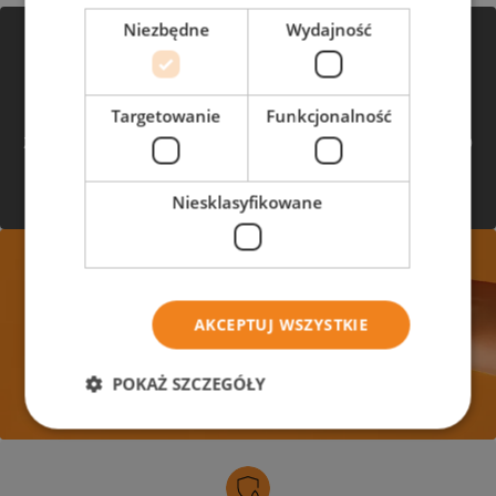
Niezbędne
Wydajność
Wymarzony dach na pokolenia
Zaufaj sprawdzonym rozwiązaniom swissporTON.
Targetowanie
Funkcjonalność
Nasze dachówki to synonim jakości i trwałości,
zapewniające perfekcyjne wykończenie dla Twojego
domu. Odkryj ponadczasową estetykę i
niezawodność.
Niesklasyfikowane
Bogata oferta
kształtów i kolorów
AKCEPTUJ WSZYSTKIE
POKAŻ SZCZEGÓŁY