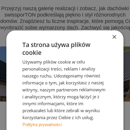
Przejrzyj naszą galerię realizacji i zobacz, jak dachówki
swissporTON podkreślają piękno i styl różnorodnych
domów. Znajdziesz tu liczne inspiracje, które pomogą Ci
wyobrazić sobie wymarzony dach. Zachwyć się jakością
i estetyką naszych produktów.
×
Ta strona używa plików
cookie
Używamy plików cookie w celu
personalizacji treści, reklam i analizy
naszego ruchu. Udostępniamy również
informacje o tym, jak korzystasz z naszej
witryny, naszym partnerom reklamowym
Zobacz galerię realiza
i analitycznym, którzy mogą łączyć je z
innymi informacjami, które im
przekazałeś lub które zebrali w wyniku
korzystania przez Ciebie z ich usług.
Polityka prywatności