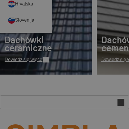
Hrvatska
Slovenija
Dachówki
Dachó
ceramiczne
cemen
Dowiedz się więcej
Dowiedz się 