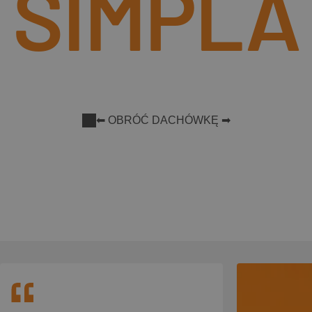
SIMPLA
⬅ OBRÓĆ DACHÓWKĘ ➡
Dowiedz się więcej