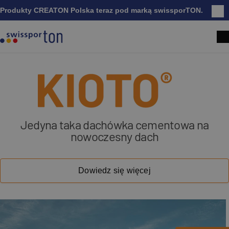
Produkty CREATON Polska teraz pod marką swissporTON.
Zam
Wydajny system fotowoltaiczny estetycznie
zintegrowany z połacią dachu
Dowiedz się więcej