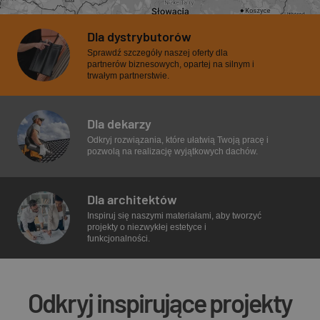
Dla dystrybutorów
Sprawdź szczegóły naszej oferty dla
partnerów biznesowych, opartej na silnym i
trwałym partnerstwie.
Dla dekarzy
Odkryj rozwiązania, które ułatwią Twoją pracę i
pozwolą na realizację wyjątkowych dachów.
Dla architektów
Inspiruj się naszymi materiałami, aby tworzyć
projekty o niezwykłej estetyce i
funkcjonalności.
Odkryj
inspirujące projekty