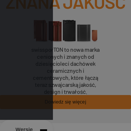
ZNANA JAKOŚĆ
swissporTON to nowa marka
cenionych i znanych od
dziesięcioleci dachówek
ceramicznych i
cementowych, które łączą
teraz szwajcarską jakość,
design i trwałość.
Dowiedz się więcej
Wersje